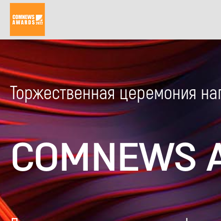
Перейти
к
основному
содержанию
Торжественная церемония на
COMNEWS 