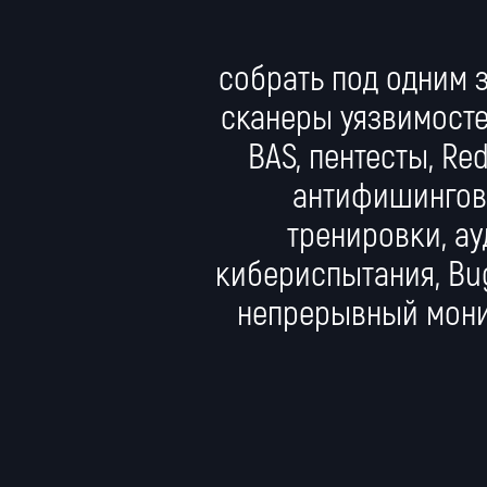
собрать под одним 
сканеры уязвимосте
BAS, пентесты, Re
антифишинго
тренировки, ау
кибериспытания, Bug
непрерывный мони