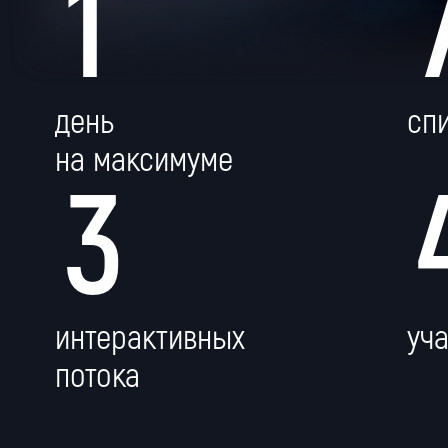
1
О МЕРОПР
день
сп
на максимуме
3
интерактивных
уч
потока